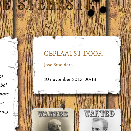
GEPLAATST DOOR
José Smolders
ol
19 november 2012, 20:19
obol
spots
de
sing