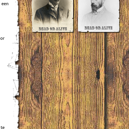
s een
oor
 te