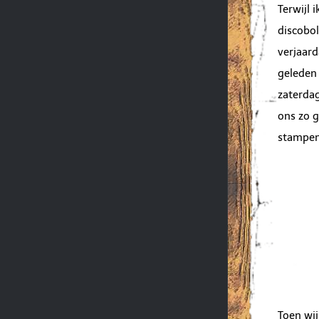
Terwijl 
discobo
verjaard
geleden 
zaterdag
ons zo g
stampend
Toen wi