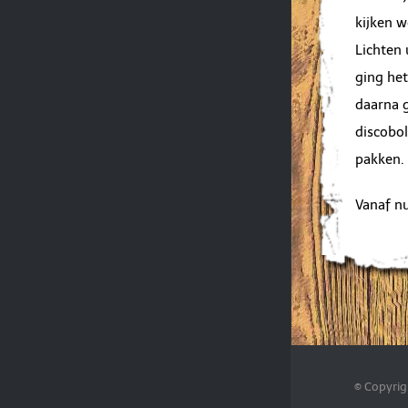
kijken 
Lichten 
ging het
daarna g
discobol
pakken.
Vanaf n
© Copyrig