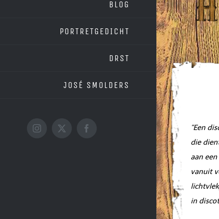
BLOG
PORTRETGEDICHT
DRST
Dis
JOSÉ SMOLDERS
“Een dis
Instagram
X
Facebook
die dien
aan een 
vanuit v
lichtvle
in disco