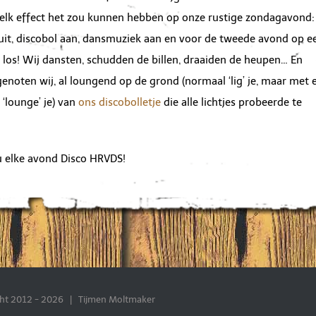
welk effect het zou kunnen hebben op onze rustige zondagavond:
uit, discobol aan, dansmuziek aan en voor de tweede avond op ee
 los! Wij dansten, schudden de billen, draaiden de heupen… En
enoten wij, al loungend op de grond (normaal ‘lig’ je, maar met 
 ‘lounge’ je) van
ons discobolletje
die alle lichtjes probeerde te
u elke avond Disco HRVDS!
ht 2012 -
2026 | Tijmen Moltmaker