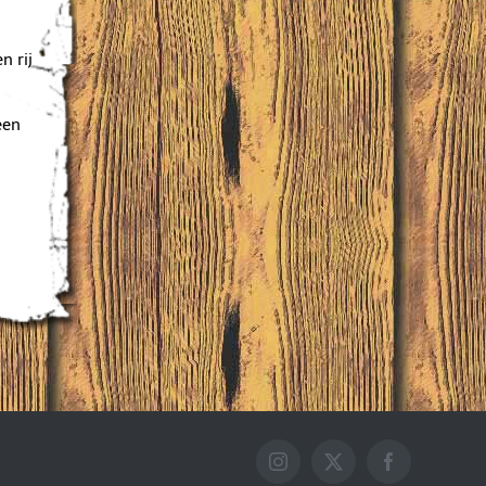
n rij
een
Instagram
X
Facebook